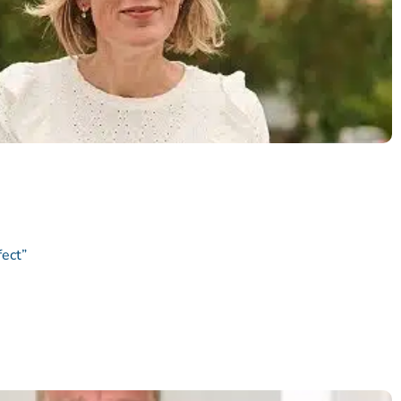
fect”