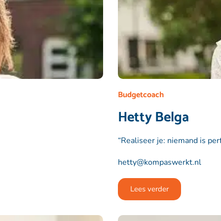
Budgetcoach
Hetty Belga
“Realiseer je: niemand is per
hetty@kompaswerkt.nl
Lees verder